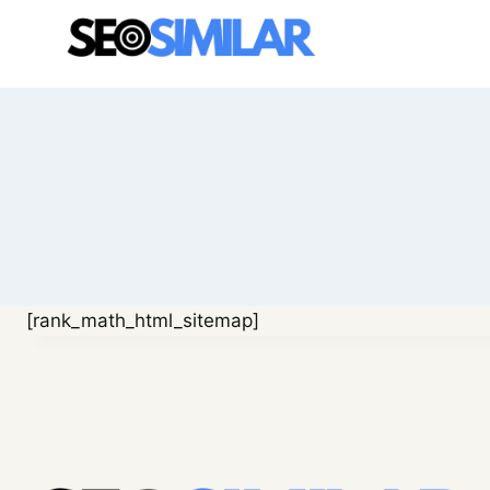
Saltar
al
contenido
[rank_math_html_sitemap]