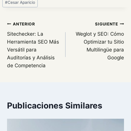
#
Cesar Aparicio
de
la
entrada:
Navegación
ANTERIOR
SIGUIENTE
Sitechecker: La
Weglot y SEO: Cómo
de
Herramienta SEO Más
Optimizar tu Sitio
entradas
Versátil para
Multilingüe para
Auditorías y Análisis
Google
de Competencia
Publicaciones Similares