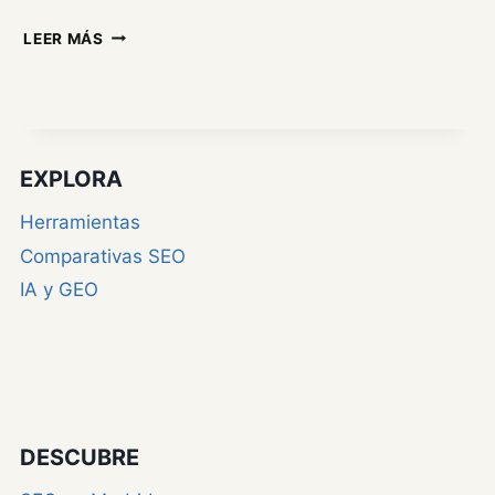
EL
LEER MÁS
SEO
NO
HA
MUERTO.
HA
MUTADO
EXPLORA
(OTRA
VEZ)
Herramientas
Comparativas SEO
IA y GEO
DESCUBRE