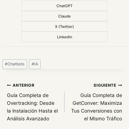
ChatGPT
Claude
X (Twitter)
LinkedIn
Etiquetas
#
Chatbots
#
IA
de
la
entrada:
Navegación
ANTERIOR
SIGUIENTE
Guía Completa de
Guía Completa de
de
Overtracking: Desde
GetConver: Maximiza
entradas
la Instalación Hasta el
Tus Conversiones con
Análisis Avanzado
el Mismo Tráfico