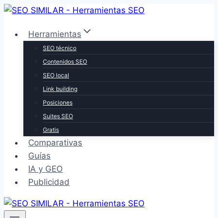
Saltar
al
Herramientas
contenido
SEO técnico
Contenidos SEO
SEO local
Link building
Posiciones
Suites SEO
Gratis
Comparativas
Guías
IA y GEO
Publicidad