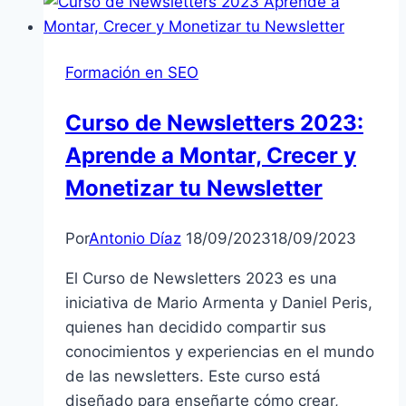
de
SEO
de
Formación en SEO
Dinorank:
Tu
Curso de Newsletters 2023:
Escalera
Aprende a Montar, Crecer y
al
Éxito
Monetizar tu Newsletter
en
el
Por
Antonio Díaz
18/09/2023
18/09/2023
Mundo
Digital
El Curso de Newsletters 2023 es una
iniciativa de Mario Armenta y Daniel Peris,
quienes han decidido compartir sus
conocimientos y experiencias en el mundo
de las newsletters. Este curso está
diseñado para enseñarte cómo crear,