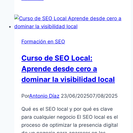
SEO
2025:
Domina
el
Futuro
Formación en SEO
del
Posicionamiento
Curso de SEO Local:
Aprende desde cero a
dominar la visibilidad local
Por
Antonio Díaz
23/06/2025
07/08/2025
Qué es el SEO local y por qué es clave
para cualquier negocio El SEO local es el
proceso de optimizar la presencia digital
de un negocio para aparecer en los