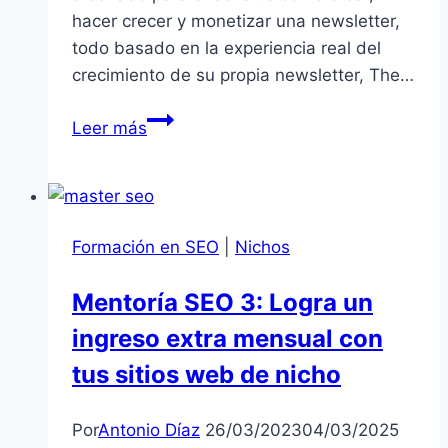
hacer crecer y monetizar una newsletter,
todo basado en la experiencia real del
crecimiento de su propia newsletter, The…
Curso
Leer más
de
Newsletters
2023:
Aprende
Formación en SEO
|
Nichos
a
Montar,
Mentoría SEO 3: Logra un
Crecer
ingreso extra mensual con
y
Monetizar
tus sitios web de nicho
tu
Newsletter
Por
Antonio Díaz
26/03/2023
04/03/2025