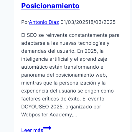
la
Posicionamiento
Mayor
Comunidad
Por
Antonio Díaz
01/03/2025
18/03/2025
de
SEOs
El SEO se reinventa constantemente para
Hispana
adaptarse a las nuevas tecnologías y
demandas del usuario. En 2025, la
inteligencia artificial y el aprendizaje
automático están transformando el
panorama del posicionamiento web,
mientras que la personalización y la
experiencia del usuario se erigen como
factores críticos de éxito. El evento
DOYOUSEO 2025, organizado por
Webpositer Academy,…
Tendencias
Leer más