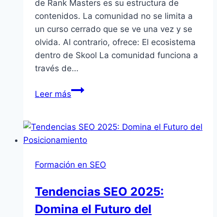
de Rank Masters es su estructura de
contenidos. La comunidad no se limita a
un curso cerrado que se ve una vez y se
olvida. Al contrario, ofrece: El ecosistema
dentro de Skool La comunidad funciona a
través de…
Comunidad
Leer más
SEO
Rank
Masters:
Lo
que
Formación en SEO
Descubrí
al
Tendencias SEO 2025:
Entrar
Domina el Futuro del
en