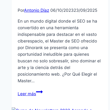
local
Por
Antonio Díaz
06/10/2023
23/09/2025
En un mundo digital donde el SEO se ha
convertido en una herramienta
indispensable para destacar en el vasto
ciberespacio, el Master de SEO ofrecido
por Dinorank se presenta como una
oportunidad ineludible para quienes
buscan no solo sobresalir, sino dominar el
arte y la ciencia detrás del
posicionamiento web. ¿Por Qué Elegir el
Master…
Descubre
Leer más
el
Master