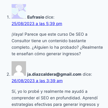
extra
mensual
Eufrasio
dice:
con
25/08/2023 a las 5:39 pm
tus
sitios
¡Vaya! Parece que este curso De SEO a
web
Consultor tiene un contenido bastante
de
completo. ¿Alguien lo ha probado? ¿Realmente
nicho
te enseñan cómo generar ingresos?
ja.diazcaldera@gmail.com
dice:
26/08/2023 a las 3:39 am
Sí, yo lo probé y realmente me ayudó a
comprender el SEO en profundidad. Aprendí
estrategias efectivas para generar ingresos y