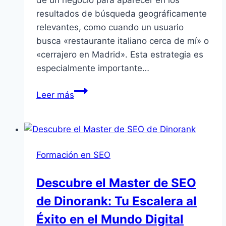
resultados de búsqueda geográficamente
relevantes, como cuando un usuario
busca «restaurante italiano cerca de mí» o
«cerrajero en Madrid». Esta estrategia es
especialmente importante…
Curso
Leer más
de
SEO
Local:
Aprende
Formación en SEO
desde
cero
Descubre el Master de SEO
a
de Dinorank: Tu Escalera al
dominar
la
Éxito en el Mundo Digital
visibilidad