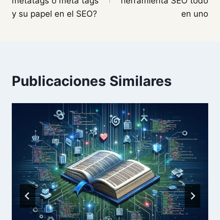
entradas
metatags o meta tags
herramienta SEO todo
y su papel en el SEO?
en uno
Publicaciones Similares