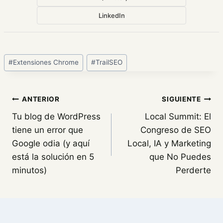
LinkedIn
Etiquetas
#
Extensiones Chrome
#
TrailSEO
de
la
entrada:
Navegación
ANTERIOR
SIGUIENTE
Tu blog de WordPress
Local Summit: El
de
tiene un error que
Congreso de SEO
entradas
Google odia (y aquí
Local, IA y Marketing
está la solución en 5
que No Puedes
minutos)
Perderte