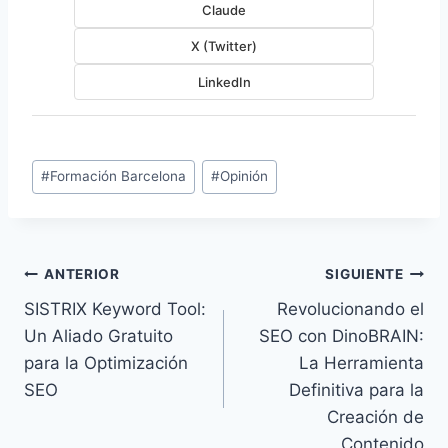
Claude
X (Twitter)
LinkedIn
Etiquetas
#
Formación Barcelona
#
Opinión
de
la
entrada:
Navegación
ANTERIOR
SIGUIENTE
SISTRIX Keyword Tool:
Revolucionando el
de
Un Aliado Gratuito
SEO con DinoBRAIN:
entradas
para la Optimización
La Herramienta
SEO
Definitiva para la
Creación de
Contenido