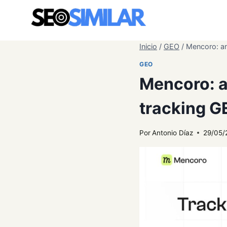
Saltar
al
contenido
Inicio
/
GEO
/
Mencoro: an
GEO
Mencoro: a
tracking G
Por
Antonio Díaz
29/05/