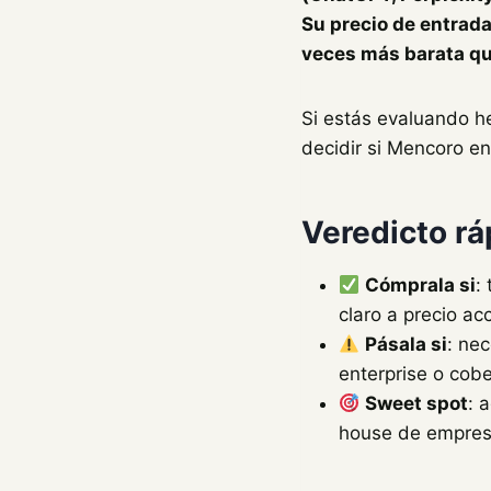
Su precio de entrad
veces más barata que
Si estás evaluando he
decidir si Mencoro en
Veredicto rá
Cómprala si
:
claro a precio a
Pásala si
: ne
enterprise o cob
Sweet spot
: 
house de empre