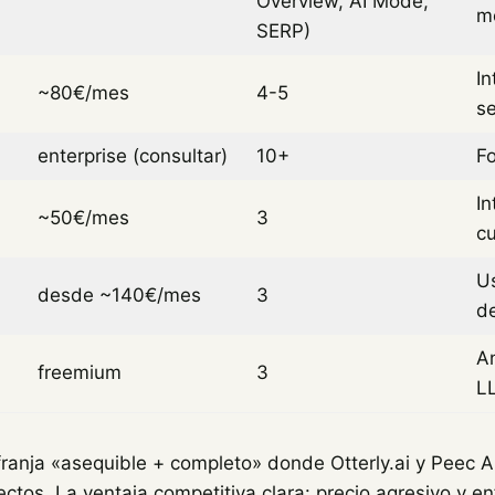
Overview, AI Mode,
m
SERP)
In
~80€/mes
4-5
s
enterprise (consultar)
10+
F
In
~50€/mes
3
c
Us
desde ~140€/mes
3
d
An
freemium
3
L
ranja «asequible + completo» donde Otterly.ai y Peec A
ctos. La ventaja competitiva clara: precio agresivo y 