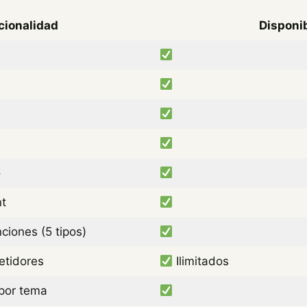
cionalidad
Disponi
o
nt
ciones (5 tipos)
tidores
Ilimitados
 por tema