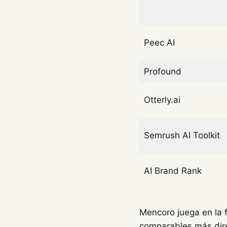
Peec AI
Profound
Otterly.ai
Semrush AI Toolkit
AI Brand Rank
Mencoro juega en la f
comparables más dire