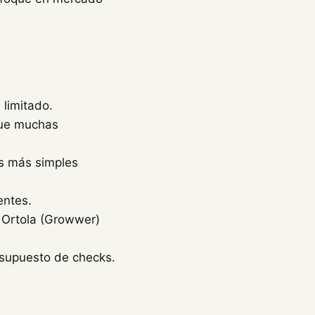
 limitado.
que muchas
s más simples
entes.
c Ortola (Growwer)
esupuesto de checks.