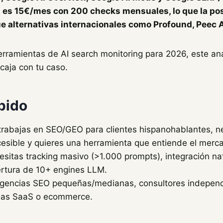
a es 15€/mes con 200 checks mensuales, lo que la pos
 alternativas internacionales como Profound, Peec AI 
rramientas de AI search monitoring para 2026, este aná
caja con tu caso.
pido
 trabajas en SEO/GEO para clientes hispanohablantes, n
ccesible y quieres una herramienta que entiende el merc
cesitas tracking masivo (>1.000 prompts), integración n
ertura de 10+ engines LLM.
agencias SEO pequeñas/medianas, consultores independ
sas SaaS o ecommerce.