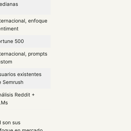
edianas
ternacional, enfoque
entiment
ortune 500
ternacional, prompts
ustom
uarios existentes
e Semrush
álisis Reddit +
LMs
I son sus
enfoque en mercado