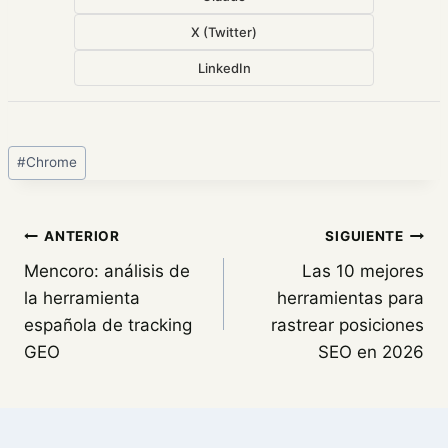
X (Twitter)
LinkedIn
Etiquetas
#
Chrome
de
la
entrada:
Navegación
ANTERIOR
SIGUIENTE
Mencoro: análisis de
Las 10 mejores
de
la herramienta
herramientas para
entradas
española de tracking
rastrear posiciones
GEO
SEO en 2026