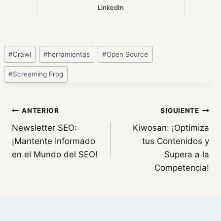
LinkedIn
Etiquetas
#
Crawl
#
herramientas
#
Open Source
de
#
Screaming Frog
la
entrada:
Navegación
ANTERIOR
SIGUIENTE
Newsletter SEO:
Kiwosan: ¡Optimiza
de
¡Mantente Informado
tus Contenidos y
entradas
en el Mundo del SEO!
Supera a la
Competencia!