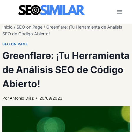
Saltar
al
contenido
Inicio
/
SEO on Page
/
Greenflare: ¡Tu Herramienta de Análisis
SEO de Código Abierto!
SEO ON PAGE
Greenflare: ¡Tu Herramienta
de Análisis SEO de Código
Abierto!
Por
Antonio Díaz
20/09/2023