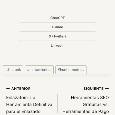
ChatGPT
Claude
X (Twitter)
LinkedIn
Etiquetas
#
dinorank
#
herramientas
#
hunter metrics
de
la
entrada:
Navegación
ANTERIOR
SIGUIENTE
Enlazatom: La
Herramientas SEO
de
Herramienta Definitiva
Gratuitas vs.
entradas
para el Enlazado
Herramientas de Pago