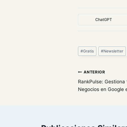
ChatGPT
Etiquetas
#
Gratis
#
Newsletter
de
la
entrada:
Navegación
ANTERIOR
RankPulse: Gestiona 
de
Negocios en Google e
entradas