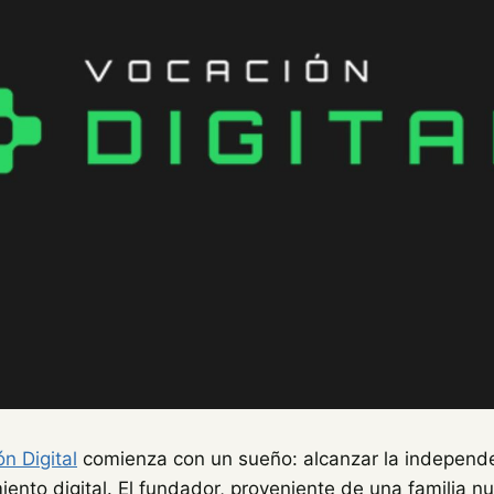
n Digital
comienza con un sueño: alcanzar la independe
ento digital. El fundador, proveniente de una familia 