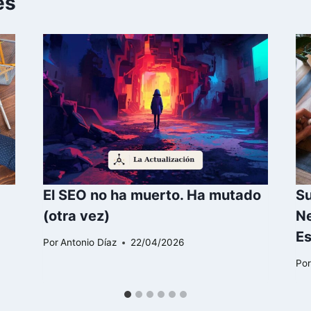
es
El SEO no ha muerto. Ha mutado
Su
(otra vez)
Ne
Es
Por
Antonio Díaz
22/04/2026
Po