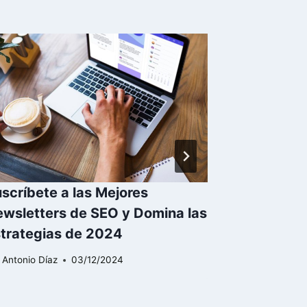
scríbete a las Mejores
¿Cómo obte
wsletters de SEO y Domina las
para siemp
trategias de 2024
completa
r
Antonio Díaz
03/12/2024
Por
SEO Anonim