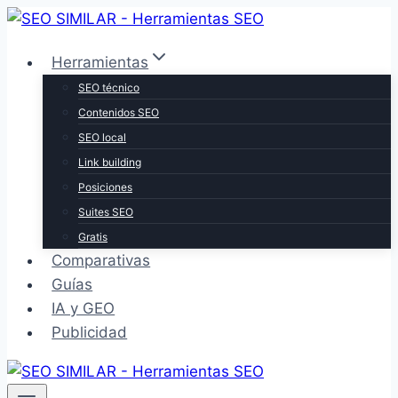
Saltar
al
Herramientas
contenido
SEO técnico
Contenidos SEO
SEO local
Link building
Posiciones
Suites SEO
Gratis
Comparativas
Guías
IA y GEO
Publicidad