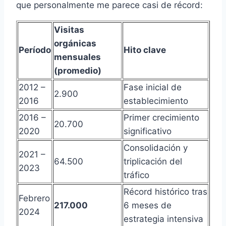
que personalmente me parece casi de récord:
Visitas
orgánicas
Período
Hito clave
mensuales
(promedio)
2012 –
Fase inicial de
2.900
2016
establecimiento
2016 –
Primer crecimiento
20.700
2020
significativo
Consolidación y
2021 –
64.500
triplicación del
2023
tráfico
Récord histórico tras
Febrero
217.000
6 meses de
2024
estrategia intensiva