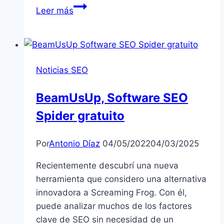
Seobility:
Leer más
Software
SEO
Todo
en
Noticias SEO
Uno
+
BeamUsUp, Software SEO
Herramientas
Spider gratuito
SEO
Gratis
Por
Antonio Díaz
04/05/2022
04/03/2025
Recientemente descubrí una nueva
herramienta que considero una alternativa
innovadora a Screaming Frog. Con él,
puede analizar muchos de los factores
clave de SEO sin necesidad de un