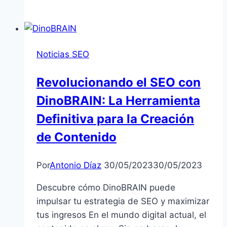
Completa
de
GetConver:
Maximiza
Noticias SEO
Tus
Conversiones
Revolucionando el SEO con
con
DinoBRAIN: La Herramienta
el
Mismo
Definitiva para la Creación
Tráfico
de Contenido
Por
Antonio Díaz
30/05/2023
30/05/2023
Descubre cómo DinoBRAIN puede
impulsar tu estrategia de SEO y maximizar
tus ingresos En el mundo digital actual, el