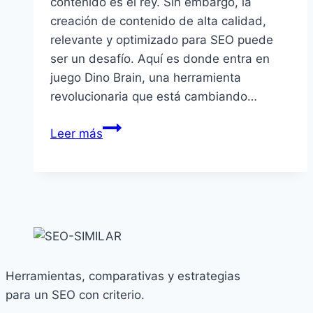
contenido es el rey. Sin embargo, la
creación de contenido de alta calidad,
relevante y optimizado para SEO puede
ser un desafío. Aquí es donde entra en
juego Dino Brain, una herramienta
revolucionaria que está cambiando…
Revolucionando
Leer más
el
SEO
con
DinoBRAIN:
La
Herramienta
Definitiva
Herramientas, comparativas y estrategias
para
para un SEO con criterio.
la