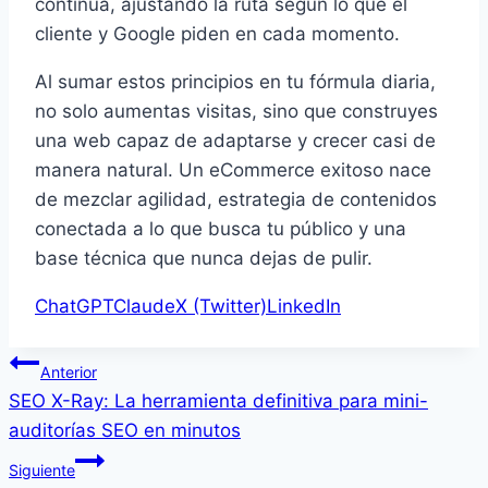
continua, ajustando la ruta según lo que el
cliente y Google piden en cada momento.
Al sumar estos principios en tu fórmula diaria,
no solo aumentas visitas, sino que construyes
una web capaz de adaptarse y crecer casi de
manera natural. Un eCommerce exitoso nace
de mezclar agilidad, estrategia de contenidos
conectada a lo que busca tu público y una
base técnica que nunca dejas de pulir.
ChatGPT
Claude
X (Twitter)
LinkedIn
Navegación
Anterior
SEO X-Ray: La herramienta definitiva para mini-
de
auditorías SEO en minutos
entradas
Siguiente