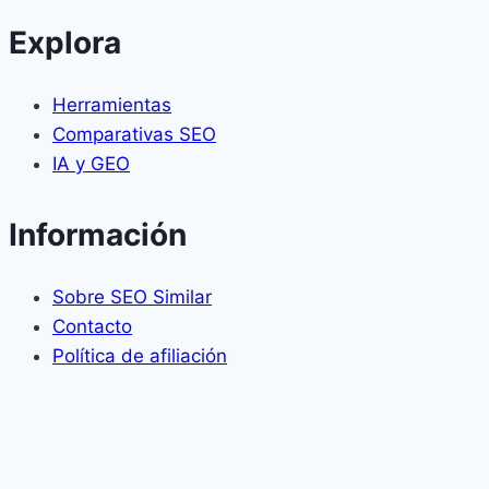
Creación
de
Explora
Contenido
Herramientas
Comparativas SEO
IA y GEO
Información
Sobre SEO Similar
Contacto
Política de afiliación