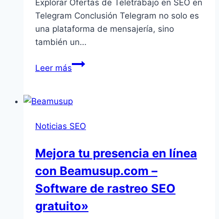
Explorar Ofertas de Teletrabajo en SEO en
Telegram Conclusión Telegram no solo es
una plataforma de mensajería, sino
también un…
Explora
Leer más
Ofertas
de
Teletrabajo
en
Noticias SEO
SEO
a
Mejora tu presencia en línea
través
con Beamusup.com –
de
Telegram
Software de rastreo SEO
gratuito»