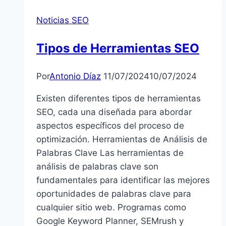
línea
Noticias SEO
con
Beamusup.com
Tipos de Herramientas SEO
–
Software
Por
Antonio Díaz
11/07/2024
10/07/2024
de
rastreo
Existen diferentes tipos de herramientas
SEO
SEO, cada una diseñada para abordar
gratuito»
aspectos específicos del proceso de
optimización. Herramientas de Análisis de
Palabras Clave Las herramientas de
análisis de palabras clave son
fundamentales para identificar las mejores
oportunidades de palabras clave para
cualquier sitio web. Programas como
Google Keyword Planner, SEMrush y