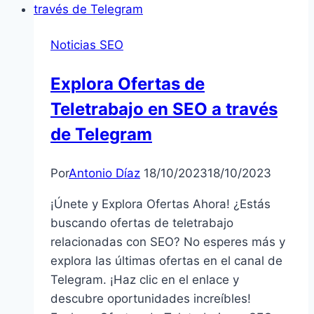
Ahrefs
para
Noticias SEO
mejorar
tu
Explora Ofertas de
SEO
Teletrabajo en SEO a través
de Telegram
Por
Antonio Díaz
18/10/2023
18/10/2023
¡Únete y Explora Ofertas Ahora! ¿Estás
buscando ofertas de teletrabajo
relacionadas con SEO? No esperes más y
explora las últimas ofertas en el canal de
Telegram. ¡Haz clic en el enlace y
descubre oportunidades increíbles!