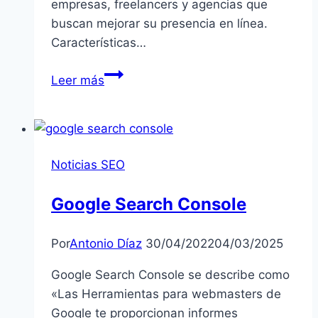
empresas, freelancers y agencias que
buscan mejorar su presencia en línea.
Características…
Las
Leer más
Mejores
Herramientas
de
SEO
Noticias SEO
en
2024:
Google Search Console
Una
Guía
Por
Antonio Díaz
30/04/2022
04/03/2025
Completa
Google Search Console se describe como
«Las Herramientas para webmasters de
Google te proporcionan informes