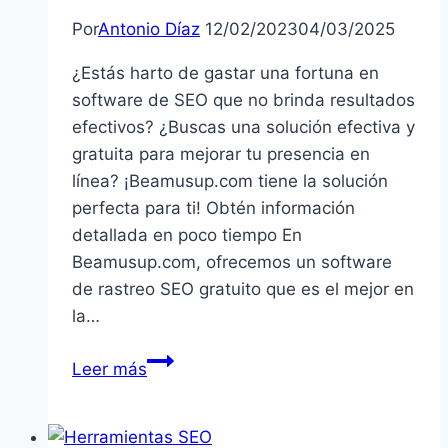
Por
Antonio Díaz
12/02/2023
04/03/2025
¿Estás harto de gastar una fortuna en
software de SEO que no brinda resultados
efectivos? ¿Buscas una solución efectiva y
gratuita para mejorar tu presencia en
línea? ¡Beamusup.com tiene la solución
perfecta para ti! Obtén información
detallada en poco tiempo En
Beamusup.com, ofrecemos un software
de rastreo SEO gratuito que es el mejor en
la…
Mejora
Leer más
tu
presencia
en