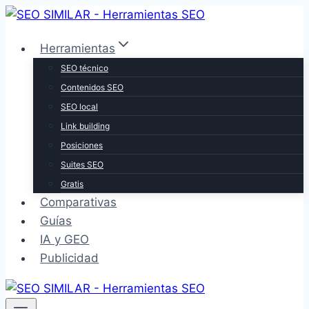
Saltar
al
Herramientas
contenido
SEO técnico
Contenidos SEO
SEO local
Link building
Posiciones
Suites SEO
Gratis
Comparativas
Guías
IA y GEO
Publicidad