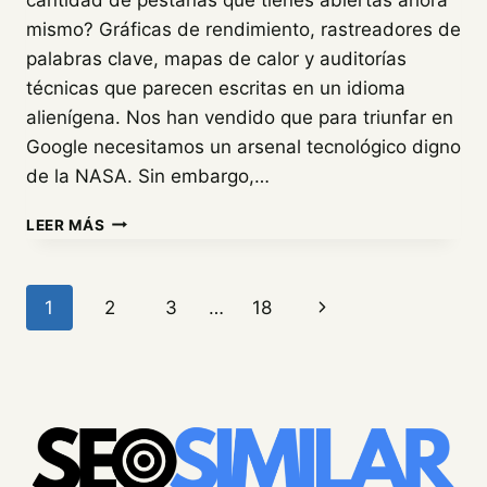
mismo? Gráficas de rendimiento, rastreadores de
palabras clave, mapas de calor y auditorías
técnicas que parecen escritas en un idioma
alienígena. Nos han vendido que para triunfar en
Google necesitamos un arsenal tecnológico digno
de la NASA. Sin embargo,…
¿DE
LEER MÁS
VERDAD
NECESITAS
TANTAS
Navegación
Siguiente
1
2
3
…
18
HERRAMIENTAS
SEO?
de
página
LO
QUE
página
NADIE
TE
CUENTA
SOBRE