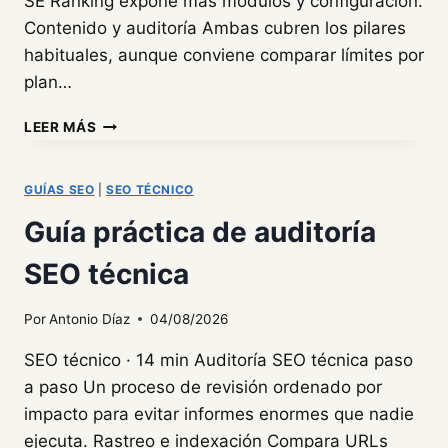
SE Ranking expone más módulos y configuración.
Contenido y auditoría Ambas cubren los pilares
habituales, aunque conviene comparar límites por
plan…
DINORANK
LEER MÁS
VS
SE
RANKING:
GUÍAS SEO
|
SEO TÉCNICO
QUÉ
Guía práctica de auditoría
SUITE
SEO
SEO técnica
ELEGIR
Por
Antonio Díaz
04/08/2026
SEO técnico · 14 min Auditoría SEO técnica paso
a paso Un proceso de revisión ordenado por
impacto para evitar informes enormes que nadie
ejecuta. Rastreo e indexación Compara URLs