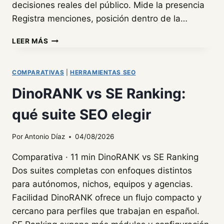
decisiones reales del público. Mide la presencia
Registra menciones, posición dentro de la…
CÓMO
LEER MÁS
SABER
SI
CHATGPT
COMPARATIVAS
|
HERRAMIENTAS SEO
RECOMIENDA
DinoRANK vs SE Ranking:
TU
MARCA
qué suite SEO elegir
Por
Antonio Díaz
04/08/2026
Comparativa · 11 min DinoRANK vs SE Ranking
Dos suites completas con enfoques distintos
para autónomos, nichos, equipos y agencias.
Facilidad DinoRANK ofrece un flujo compacto y
cercano para perfiles que trabajan en español.