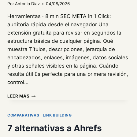
Por
Antonio Díaz
04/08/2026
Herramientas · 8 min SEO META in 1 Click:
auditoría rápida desde el navegador Una
extensión gratuita para revisar en segundos la
estructura básica de cualquier página. Qué
muestra Títulos, descripciones, jerarquía de
encabezados, enlaces, imágenes, datos sociales
y otras señales visibles en la página. Cuándo
resulta útil Es perfecta para una primera revisión,
control…
SEO
LEER MÁS
META
IN
1
COMPARATIVAS
|
LINK BUILDING
CLICK:
7 alternativas a Ahrefs
ANÁLISIS
COMPLETO