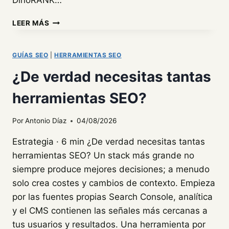
LAS
LEER MÁS
10
MEJORES
HERRAMIENTAS
GUÍAS SEO
|
HERRAMIENTAS SEO
PARA
¿De verdad necesitas tantas
RASTREAR
POSICIONES
herramientas SEO?
SEO
EN
2026
Por
Antonio Díaz
04/08/2026
Estrategia · 6 min ¿De verdad necesitas tantas
herramientas SEO? Un stack más grande no
siempre produce mejores decisiones; a menudo
solo crea costes y cambios de contexto. Empieza
por las fuentes propias Search Console, analítica
y el CMS contienen las señales más cercanas a
tus usuarios y resultados. Una herramienta por