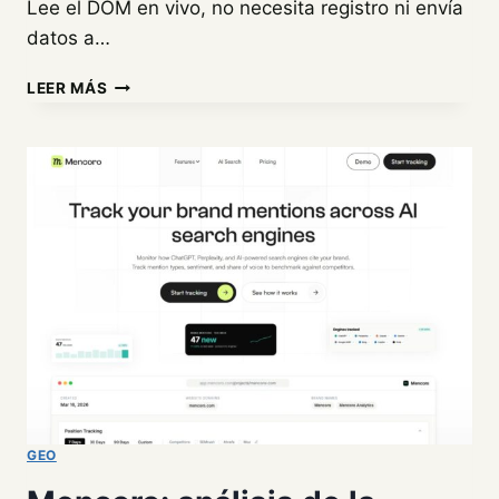
Lee el DOM en vivo, no necesita registro ni envía
datos a…
SEO
LEER MÁS
META
IN
1
CLICK:
ANÁLISIS
COMPLETO
DE
LA
EXTENSIÓN
SEO
GRATUITA
GEO