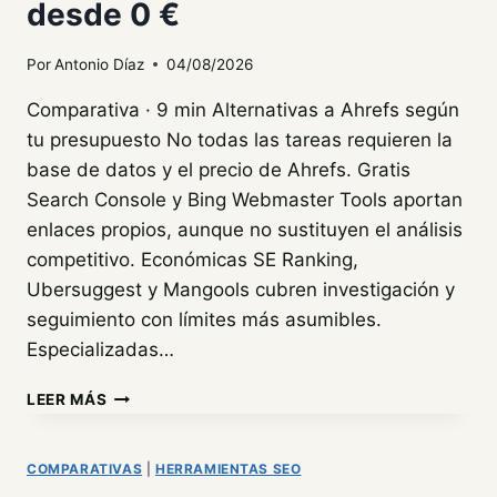
desde 0 €
DE
LA
EXTENSIÓN
Por
Antonio Díaz
04/08/2026
SEO
GRATUITA
Comparativa · 9 min Alternativas a Ahrefs según
tu presupuesto No todas las tareas requieren la
base de datos y el precio de Ahrefs. Gratis
Search Console y Bing Webmaster Tools aportan
enlaces propios, aunque no sustituyen el análisis
competitivo. Económicas SE Ranking,
Ubersuggest y Mangools cubren investigación y
seguimiento con límites más asumibles.
Especializadas…
7
LEER MÁS
ALTERNATIVAS
A
AHREFS
COMPARATIVAS
|
HERRAMIENTAS SEO
DESDE